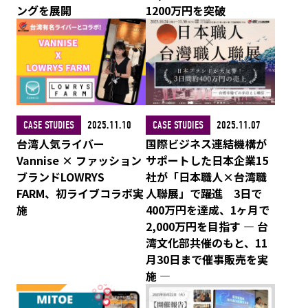
ングを展開
1200万円を突破
CASE STUDIES
2025.11.10
CASE STUDIES
2025.11.07
台湾人気ライバー
国際ビジネス連結機構が
Vannise × ファッション
サポートした日本企業15
ブランドLOWRYS
社が「日本職人×台湾職
FARM、初ライブコラボ実
人聯展」で躍進 3日で
施
400万円を達成、1ヶ月で
2,000万円を目指す ― 台
湾文化部共催のもと、11
月30日まで催事販売を実
施 ―