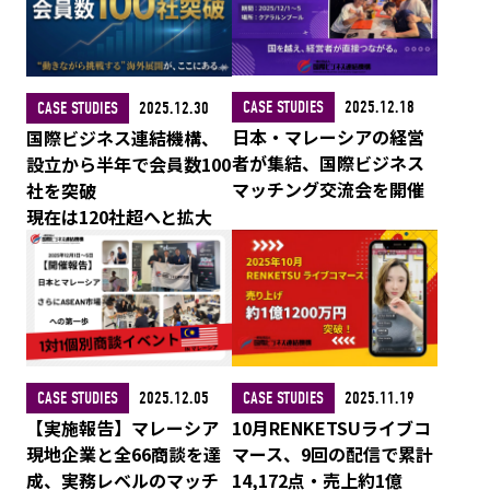
CASE STUDIES
2025.12.18
CASE STUDIES
2025.12.30
日本・マレーシアの経営
国際ビジネス連結機構、
者が集結、国際ビジネス
設立から半年で会員数100
マッチング交流会を開催
社を突破
現在は120社超へと拡大
CASE STUDIES
2025.12.05
CASE STUDIES
2025.11.19
【実施報告】マレーシア
10月RENKETSUライブコ
現地企業と全66商談を達
マース、9回の配信で累計
成、実務レベルのマッチ
14,172点・売上約1億