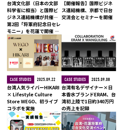
台湾文化部（日本の文部
【開催報告】国際ビジネ
科学省に相当）と国際ビ
ス連結機構、京都で日台
ジネス連結機構が共催―
交流会とセミナーを開催
第2回「将軍府記念日セレ
モニー」を花蓮で開催 ―
CASE STUDIES
2025.09.08
CASE STUDIES
2025.09.22
台湾有名デザイナー×日
台湾人気ライバーHIKARI
本香水ブランドERAM、台
× Lifestyle Culture
湾初上陸で1日約340万円
Store WEGO、初ライブ
の売上を記録
コラボを実施