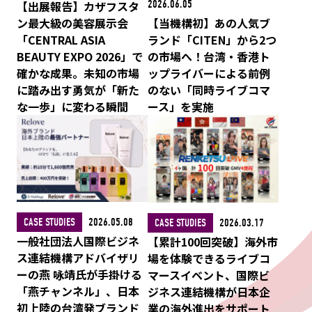
【出展報告】カザフスタ
2026.06.05
ン最大級の美容展示会
【当機構初】あの人気ブ
「CENTRAL ASIA
ランド「CITEN」から2つ
BEAUTY EXPO 2026」で
の市場へ！台湾・香港ト
確かな成果。未知の市場
ップライバーによる前例
に踏み出す勇気が「新た
のない「同時ライブコマ
な一歩」に変わる瞬間
ース」を実施
CASE STUDIES
2026.05.08
CASE STUDIES
2026.03.17
一般社団法人国際ビジネ
【累計100回突破】海外市
ス連結機構アドバイザリ
場を体験できるライブコ
ーの燕 咏靖氏が手掛ける
マースイベント、国際ビ
「燕チャンネル」、日本
ジネス連結機構が日本企
初上陸の台湾発ブランド
業の海外進出をサポート