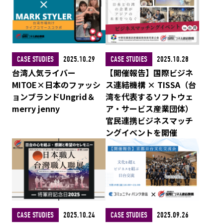
CASE STUDIES
2025.10.29
CASE STUDIES
2025.10.28
台湾人気ライバー
【開催報告】国際ビジネ
MITOE×日本のファッシ
ス連結機構 × TISSA（台
ョンブランドUngrid＆
湾を代表するソフトウェ
merry jenny
ア・サービス産業団体）
官民連携ビジネスマッチ
ングイベントを開催
CASE STUDIES
2025.10.24
CASE STUDIES
2025.09.26