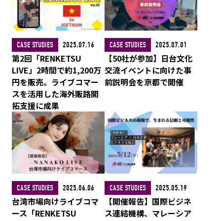
CASE STUDIES
2025.07.16
CASE STUDIES
2025.07.01
第2回「RENKETSU
【50社が参加】日台文化
LIVE」2時間で約1,200万
交流イベントに向けた事
円を販売。ライブコマー
前説明会を京都で開催
スを活用した海外販路開
拓支援に成果
CASE STUDIES
2025.06.06
CASE STUDIES
2025.05.19
台湾市場向けライブコマ
【開催報告】国際ビジネ
ース「RENKETSU
ス連結機構、マレーシア