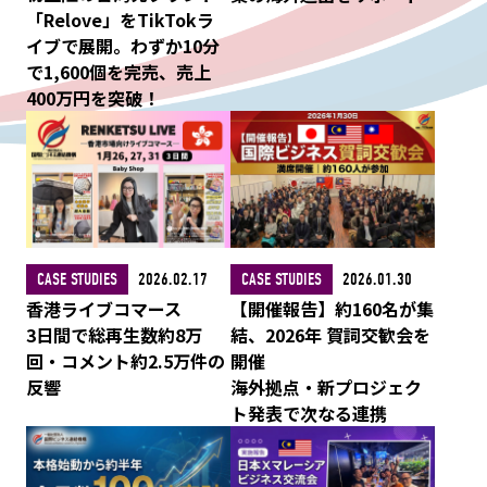
「Relove」をTikTokラ
イブで展開。わずか10分
で1,600個を完売、売上
400万円を突破！
CASE STUDIES
2026.02.17
CASE STUDIES
2026.01.30
香港ライブコマース
【開催報告】約160名が集
3日間で総再生数約8万
結、2026年 賀詞交歓会を
回・コメント約2.5万件の
開催
反響
海外拠点・新プロジェク
ト発表で次なる連携