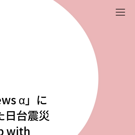
ws α」に
た日台震災
with