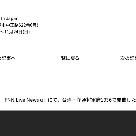
h Japan
市中正路622巷6号)
～11月24日(日)
の記事へ
一覧に戻る
次の記
NN Live News α」にて、台湾・花蓮将軍府1936で開催し