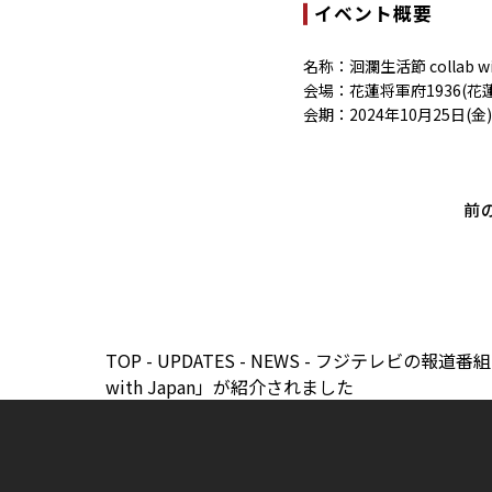
イベント概要
名称：洄瀾生活節 collab wit
会場：花蓮将軍府1936(花蓮
会期：2024年10月25日(金)
前
TOP
-
UPDATES
-
NEWS
-
フジテレビの報道番組「F
with Japan」が紹介されました