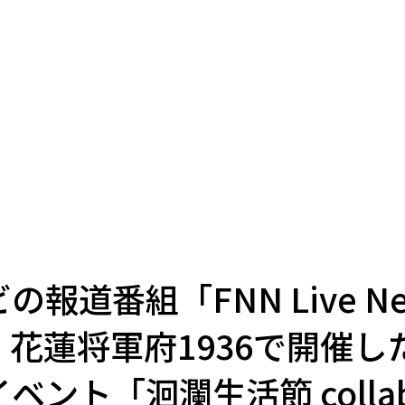
報道番組「FNN Live Ne
花蓮将軍府1936で開催し
ント「洄瀾生活節 collab 