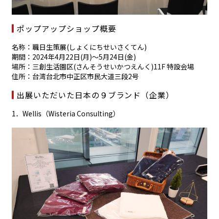
ポップアップショップ概要
名称：職日生策展(しょくにちせいさくてん)
期間：2024年4月22日(月)～5月24日(金)
場所：三創生活園区(さんそうせいかつえんく)11F 特設会場
住所：台湾台北市中正区市民大道三段2号
出展いただいた日本の９ブランド（企業）
1
．
Wellis
（
Wisteria Consulting
）