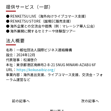
提供サービス（一部）
● RENKETSU LIVE（海外向けライブコマース支援）
● RENKETSU STORE（越境EC販売支援）
● 海外企業との交流会や提携（例：マレーシア華人公会）
● 海外展開に関するセミナーや体験型ツアー
法人概要
名称：一般社団法人国際ビジネス連結機構
設立：2024年12月
代表理事：松浦啓介
本社：東京都港区南麻布2-8-21 SNUG MINAMI-AZABU 6F
URL：
https://kokusaibiz.org/
事業内容：海外進出支援、ライブコマース支援、交流会・フォ
ーラム運営など
前の記事へ
次の記事へ
一覧に戻る