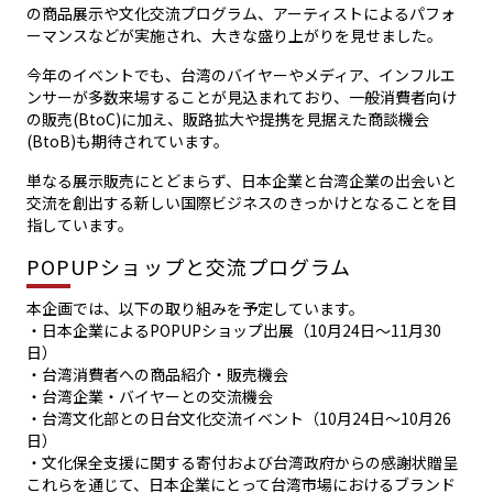
の商品展示や文化交流プログラム、アーティストによるパフォ
ーマンスなどが実施され、大きな盛り上がりを見せました。
今年のイベントでも、台湾のバイヤーやメディア、インフルエ
ンサーが多数来場することが見込まれており、一般消費者向け
の販売(BtoC)に加え、販路拡大や提携を見据えた商談機会
(BtoB)も期待されています。
単なる展示販売にとどまらず、日本企業と台湾企業の出会いと
交流を創出する新しい国際ビジネスのきっかけとなることを目
指しています。
POPUPショップと交流プログラム
本企画では、以下の取り組みを予定しています。
・日本企業によるPOPUPショップ出展（10月24日〜11月30
日）
・台湾消費者への商品紹介・販売機会
・台湾企業・バイヤーとの交流機会
・台湾文化部との日台文化交流イベント（10月24日〜10月26
日）
・文化保全支援に関する寄付および台湾政府からの感謝状贈呈
これらを通じて、日本企業にとって台湾市場におけるブランド