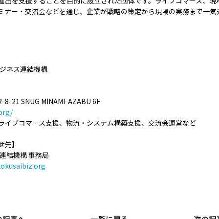
進出を支援することを目的に設立された団体です。ライブコマース、現
ミナー・交流会などを通じ、企業が戦略の策定から現場の実務まで一気
ビジネス連結機構
1 SNUG MINAMI-AZABU 6F
org/
ライブコマース支援、物流・システム構築支援、交流会運営など
せ先】
連結機構 事務局
okusaibiz.org
の記事へ
一覧に戻る
次の記