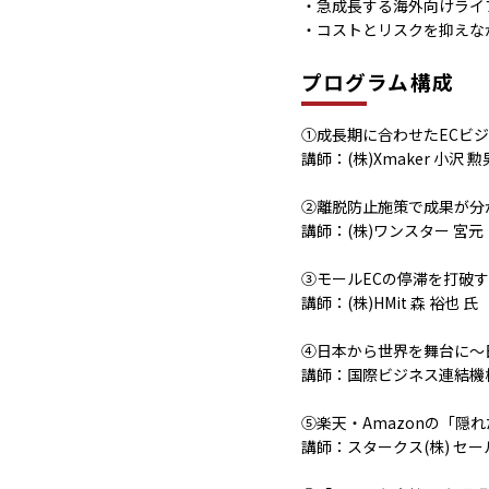
・急成長する海外向けライ
・コストとリスクを抑えな
プログラム構成
①成長期に合わせたECビ
講師：(株)Xmaker 小沢 勲男
②離脱防止施策で成果が分
講師：(株)ワンスター 宮元 
③モールECの停滞を打破
講師：(株)HMit 森 裕也 氏
④日本から世界を舞台に～
講師：国際ビジネス連結機構
⑤楽天・Amazonの「隠
講師：スタークス(株) セ