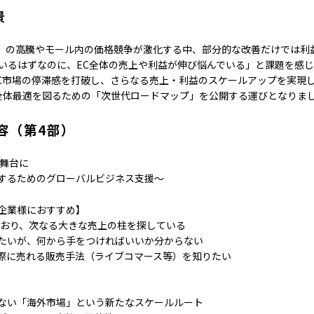
景
価）の高騰やモール内の価格競争が激化する中、部分的な改善だけでは利
ているはずなのに、EC全体の売上や利益が伸び悩んでいる」と課題を感
EC市場の停滞感を打破し、さらなる売上・利益のスケールアップを実現し
全体最適を図るための「次世代ロードマップ」を公開する運びとなりま
容（第4部）
を舞台に
するためのグローバルビジネス支援～
企業様におすすめ】
ており、次なる大きな売上の柱を探している
たいが、何から手をつければいいか分からない
際に売れる販売手法（ライブコマース等）を知りたい
】
ない「海外市場」という新たなスケールルート