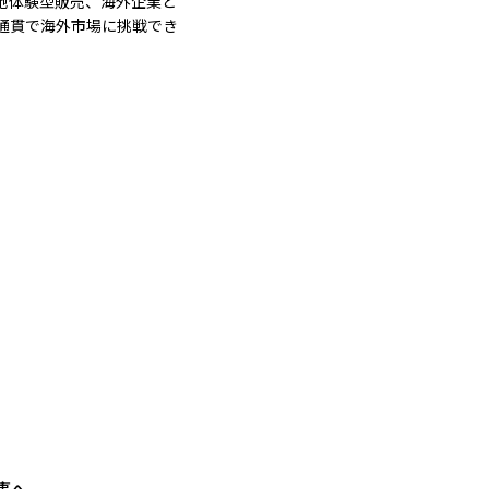
地体験型販売、海外企業と
通貫で海外市場に挑戦でき
事へ