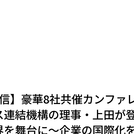
配信】豪華8社共催カンファ
ス連結機構の理事・上田が
界を舞台に〜企業の国際化