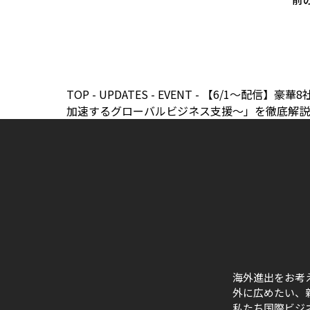
TOP
-
UPDATES
-
EVENT
-
【6/1〜配信】豪華
加速するグローバルビジネス支援〜」を徹底解説
海外進出をお考
外に広めたい、
私たち国際ビジ