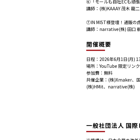
⑥「モールも自社ECも頑
講師：(株)KAAAY 茂木 龍二
⑦IN MIST様登壇！通
講師：narrative(株) 田口 
開催概要
日程：2026年6月1日(月) 13:
場所：YouTube 限定
参加費：無料
共催企業：(株)Xmaker、
(株)HMit、narrative(株)
一般社団法人 国