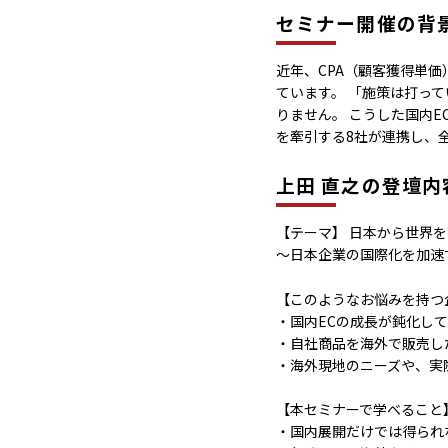
セミナー開催の背
近年、CPA（顧客獲得単
ています。 「施策は打っ
りません。 こうした国内
を牽引する8社が連携し、
上田 直之の登壇内
【テーマ】 日本から世界
～日本企業の国際化を加速
【このようなお悩みを持つ
・国内ECの成長が鈍化し
・自社商品を海外で販売し
・海外現地のニーズや、実
【本セミナーで学べること
・国内展開だけでは得られ