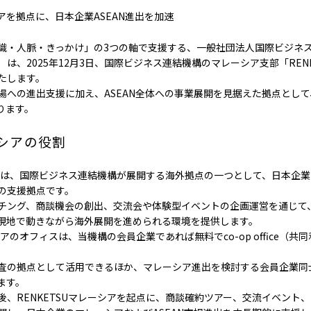
を拠点に、日本企業ASEAN進出を加速
識・人脈・きっかけ」の3つの軸で支援する、一般社団法人国際ビジネ
は、2025年12月3日、国際ビジネス連結機構のマレーシア支部「REN
たします。
場への進出支援に加え、ASEAN全体への事業展開を見据えた拠点とし
ります。
ーシアの役割
シア」は、国際ビジネス連結機構が展開する海外拠点の一つとして、日本企
の支援拠点です。
チング、商談機会の創出、交流会や体験型イベントの企画運営を通じて
現地で動きながら海外展開を進められる環境を提供します。
シアのオフィスは、当機構の会員企業であれば無料でco-op office（
査の拠点として活用できるほか、マレーシア進出を検討する会員企業同
ます。
後、RENKETSUマレーシアを起点に、商談確約ツアー、交流イベント