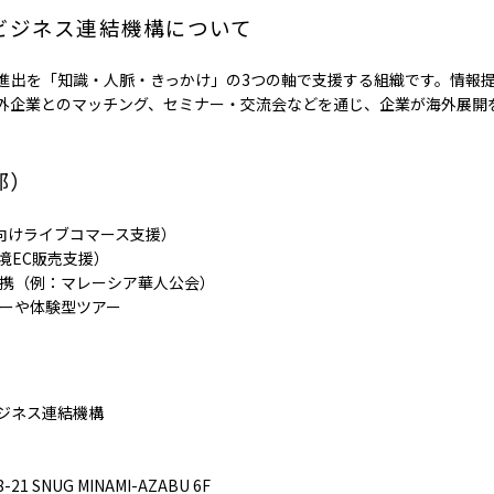
ビジネス連結機構について
進出を「知識・人脈・きっかけ」の3つの軸で支援する組織です。情報
外企業とのマッチング、セミナー・交流会などを通じ、企業が海外展開
。
部）
（海外向けライブコマース支援）
（越境EC販売支援）
提携（例：マレーシア華人公会）
ナーや体験型ツアー
ジネス連結機構
SNUG MINAMI-AZABU 6F