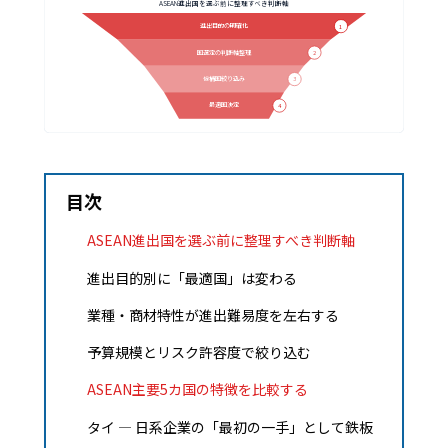
ASEAN進出国を選ぶ前に整理すべき判断軸
進出目的の明確化
1
国選定の判断軸整理
2
候補国絞り込み
3
最適国決定
4
目次
ASEAN進出国を選ぶ前に整理すべき判断軸
進出目的別に「最適国」は変わる
業種・商材特性が進出難易度を左右する
予算規模とリスク許容度で絞り込む
ASEAN主要5カ国の特徴を比較する
タイ — 日系企業の「最初の一手」として鉄板