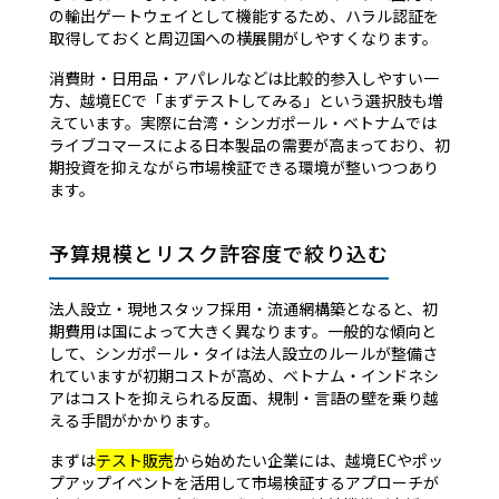
の輸出ゲートウェイとして機能するため、ハラル認証を
取得しておくと周辺国への横展開がしやすくなります。
消費財・日用品・アパレルなどは比較的参入しやすい一
方、越境ECで「まずテストしてみる」という選択肢も増
えています。実際に台湾・シンガポール・ベトナムでは
ライブコマースによる日本製品の需要が高まっており、初
期投資を抑えながら市場検証できる環境が整いつつあり
ます。
予算規模とリスク許容度で絞り込む
法人設立・現地スタッフ採用・流通網構築となると、初
期費用は国によって大きく異なります。一般的な傾向と
して、シンガポール・タイは法人設立のルールが整備さ
れていますが初期コストが高め、ベトナム・インドネシ
アはコストを抑えられる反面、規制・言語の壁を乗り越
える手間がかかります。
まずは
テスト販売
から始めたい企業には、越境ECやポッ
プアップイベントを活用して市場検証するアプローチが