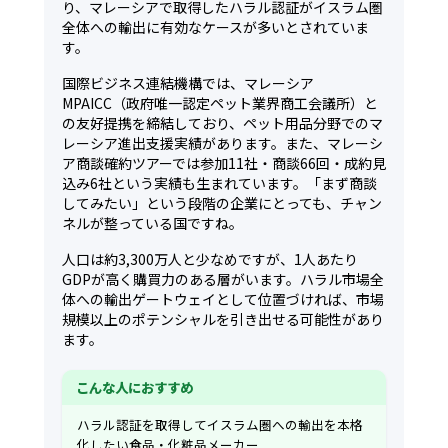
り、マレーシアで取得したハラル認証がイスラム圏
全体への輸出に有効なケースが多いとされていま
す。
国際ビジネス連結機構では、マレーシア
MPAICC（政府唯一認定ペット業界商工会議所）と
の友好提携を締結しており、ペット用品分野でのマ
レーシア進出支援実績があります。また、マレーシ
ア商談確約ツアーでは参加11社・商談66回・成約見
込み6社という実績も生まれています。「まず商談
してみたい」という段階の企業にとっても、チャン
ネルが整っている国ですね。
人口は約3,300万人と少なめですが、1人あたり
GDPが高く購買力のある層がいます。ハラル市場全
体への輸出ゲートウェイとして位置づければ、市場
規模以上のポテンシャルを引き出せる可能性があり
ます。
こんな人におすすめ
ハラル認証を取得してイスラム圏への輸出を本格
化したい食品・化粧品メーカー