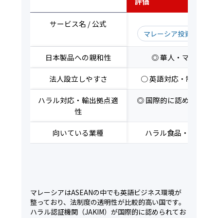
評価軸
評価
サービス名 / 公式
マレーシア投資開発庁（
日本製品への親和性
◎ 華人・マレー系
法人設立しやすさ
○ 英語対応・制度整備
ハラル対応・輸出拠点適
◎ 国際的に認められたH
性
あり
向いている業種
ハラル食品・化粧品・
マレーシアはASEANの中でも英語ビジネス環境が
整っており、法制度の透明性が比較的高い国です。
ハラル認証機関（JAKIM）が国際的に認められてお