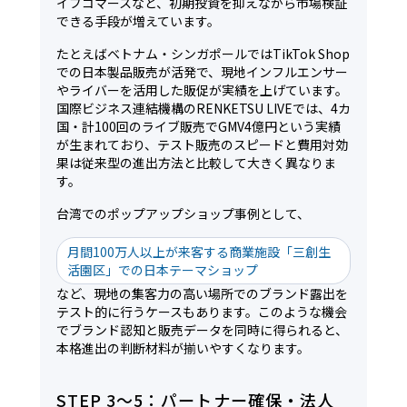
イブコマースなど、初期投資を抑えながら市場検証
できる手段が増えています。
たとえばベトナム・シンガポールではTikTok Shop
での日本製品販売が活発で、現地インフルエンサー
やライバーを活用した販促が実績を上げています。
国際ビジネス連結機構のRENKETSU LIVEでは、4カ
国・計100回のライブ販売でGMV4億円という実績
が生まれており、テスト販売のスピードと費用対効
果は従来型の進出方法と比較して大きく異なりま
す。
台湾でのポップアップショップ事例として、
月間100万人以上が来客する商業施設「三創生
活園区」での日本テーマショップ
など、現地の集客力の高い場所でのブランド露出を
テスト的に行うケースもあります。このような機会
でブランド認知と販売データを同時に得られると、
本格進出の判断材料が揃いやすくなります。
STEP 3〜5：パートナー確保・法人