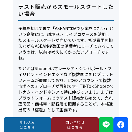
テスト販売からスモールスタートした
い場合
予算を抑えてまず「ASEAN市場で反応を見たい」と
いう企業には、越境EC・ライブコマースを活用し
たスモールスタートが向いています。初期費用を抑
えながらASEAN複数国の消費者にリーチできるって
いうのは、以前は考えにくかったアプローチです
ね。
たとえばShopeeはマレーシア・シンガポール・フ
ィリピン・インドネシアなど複数国に同じプラット
フォームが展開しており、1つのアカウントで複数
市場へのアプローチが可能です。TikTok Shopはベ
トナム・インドネシアで特に伸びています。まずは
プラットフォームでのテスト販売から始めて、売れ
筋商品・価格帯・顧客層を把握することが、本格進
出前の「宿題」として重要です。
申し込み
問い合わせ
国際ビジネス連結機構のASEAN進出支援
はこちら
はこちら