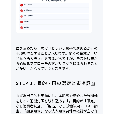
ASEAN進出の手順と実務ステップ
目的・国選定
1
市場調査実施
2
テスト販売開始
3
体制構築
4
本格進出
5
国を決めたら、次は「どういう順番で進めるか」の
手順を整理することが大切です。多くの企業が「い
きなり法人設立」を考えがちですが、テスト販売か
ら始めるアプローチの方がリスクを抑えられること
が多い、かなっていうところです。
STEP 1：目的・国の選定と市場調査
まず進出目的を明確にし、本記事で紹介した判断軸
をもとに進出先国を絞り込みます。目的が「販売」
なら消費者調査、「製造」なら労働法規・コスト調
査、「拠点設立」なら法人設立要件の確認が主な作