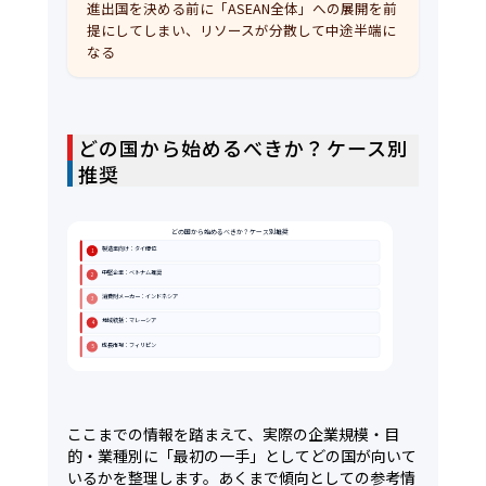
進出国を決める前に「ASEAN全体」への展開を前
提にしてしまい、リソースが分散して中途半端に
なる
どの国から始めるべきか？ケース別
推奨
どの国から始めるべきか？ケース別推奨
製造業向け：タイ優位
1
中堅企業：ベトナム推奨
2
消費財メーカー：インドネシア
3
地域統括：マレーシア
4
成長市場：フィリピン
5
ここまでの情報を踏まえて、実際の企業規模・目
的・業種別に「最初の一手」としてどの国が向いて
いるかを整理します。あくまで傾向としての参考情