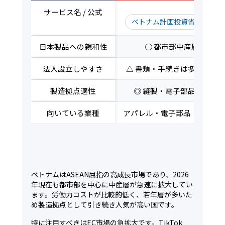
サービス名 / 公式
ベトナム計画投資省（MPI）
日本製品への親和性
○ 都市部中産層に強い
法人設立しやすさ
△ 書類・手続きは多いが整
製造拠点適性
◎ 縫製・電子部品・食品
向いている業種
アパレル・電子部品・化粧品
ベトナムはASEAN屈指の高成長市場であり、2026
年現在も都市部を中心に中産層が急速に拡大してい
ます。労働力コストが比較的低く、若年層が多いた
め製造拠点として引き続き人気が高い国です。
特に注目すべきはEC市場の急拡大です。TikTok