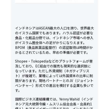
インドネシアはASEAN最大の人口を誇り、世界最大
のイスラム国家でもあります。ハラル認証が必要な
食品・化粧品分野では、インドネシア市場への参入
がイスラム圏全体への足がかりになりえます。
BPOM（食品医薬品監督庁）の認証取得は時間がか
かるとされているため、早めの準備が必要です。
Shopee・Tokopediaなどのプラットフォームが普
及しており、EC経由での販売も現実的な選択肢に
なっています。ただし外資規制（ネガティブリス
ト）が複雑で、業種によっては外国資本の比率に制
限があります。現地パートナーとのJV（ジョイント
ベンチャー）形式での進出を検討する企業も多いで
す。
国際ビジネス連結機構では、Yenny Wahid（インド
ネシア元大統領令嬢・ムスリム協会会長・会員約1
億人）をアドバイザーに迎えており、インドネシア