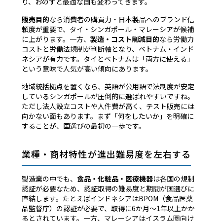
り、おのずと最適な国も変わってきます。
販売目的
なら消費者の購買力・日本製品へのブランド信
頼度が重要で、タイ・シンガポール・マレーシアが候補
に上がります。一方、
製造・コスト削減目的
なら労働力
コストと労働法規制が判断軸となり、ベトナム・インド
ネシアが有力です。タイとベトナムは「両方に使える」
という意味で人気が高い傾向にあります。
地域統括拠点を置くなら、英語が公用語で法制度が安定
しているシンガポールが圧倒的に選ばれやすいですね。
ただし法人設立コストや人件費が高く、テスト販売には
向かない面もあります。まず「何をしたいか」を明確に
することが、国選びの最初の一歩です。
業種・商材特性が進出難易度を左右する
製造業の中でも、
食品・化粧品・医療機器
は各国の規制
認証が必要なため、認証取得の難易度と期間が国選びに
直結します。たとえばインドネシアはBPOM（食品医薬
品監督庁）の認証が必要で、取得に6か月〜1年以上かか
るとされています。一方、マレーシアはイスラム圏向け