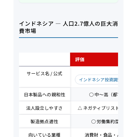
インドネシア — 人口2.7億人の巨大消
費市場
評価軸
評価
サービス名 / 公式
インドネシア投資調整庁（BK
日本製品への親和性
○ 中〜高（都市部中産
法人設立しやすさ
△ ネガティブリスト・外資
製造拠点適性
○ 労働集約型産業に
向いている業種
消費財・食品・ハラル対