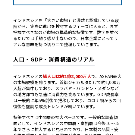
インドネシアを「大きい市場」と漠然と認識している段
階から、実際に進出を検討するフェーズに入ると、まず
把握すべきなのが市場の構造的な特徴です。数字を並べ
るだけでは手触り感が出ないので、日本企業にとってリ
アルな意味を持つ切り口で整理していきます。
人口・GDP・消費構造のリアル
インドネシアの
総人口は約2億8,000万人
で、ASEAN最大
の市場規模を誇ります。首都ジャカルタだけで約1,000万
人超が集中しており、スラバヤ・バンドン・メダンなど
の地方都市も急速に消費力を高めています。GDP成長率
は一般的に年5%前後で推移しており、コロナ禍からの回
復後も堅調な成長トレンドが続いています。
特筆すべきは中間層の拡大ペースです。一般的な調査傾
向として、インドネシアの中間層・富裕層は今後10〜15
年でさらに拡大すると見られており、日本製の品質・安