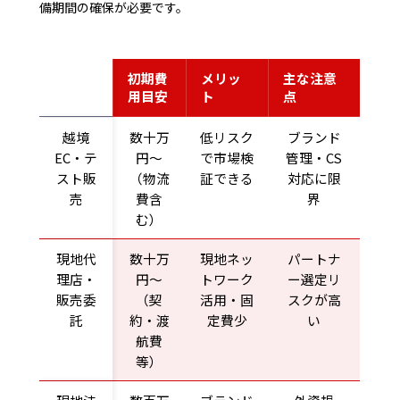
備期間の確保が必要です。
進出方
初期費
メリッ
主な注意
法
用目安
ト
点
越境
数十万
低リスク
ブランド
EC・テ
円〜
で市場検
管理・CS
スト販
（物流
証できる
対応に限
売
費含
界
む）
現地代
数十万
現地ネッ
パートナ
理店・
円〜
トワーク
ー選定リ
販売委
（契
活用・固
スクが高
託
約・渡
定費少
い
航費
等）