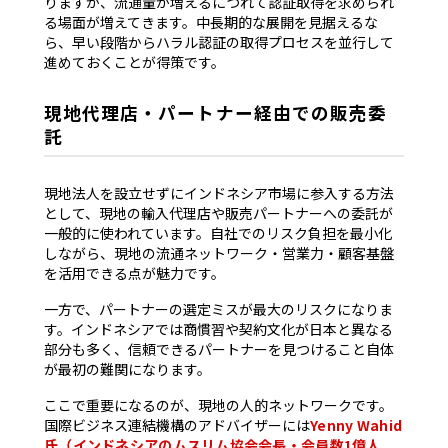
りますが、流通量が増えるにつれて認証取得を求められ
る場面が増えてきます。中長期的な展開を見据えるな
ら、早い段階からハラル認証の取得プロセスを並行して
進めておくことが得策です。
現地代理店・パートナー経由での販売委
託
現地法人を設立せずにインドネシア市場に参入する方法
として、現地の輸入代理店や販売パートナーへの委託が
一般的に使われています。自社でのリスク負担を最小化
しながら、現地の流通ネットワーク・営業力・顧客基盤
を活用できる点が魅力です。
一方で、パートナーの選定ミスが最大のリスクになりま
す。インドネシアでは商慣習や契約文化が日本と異なる
部分も多く、信頼できるパートナーを見つけること自体
が最初の難関になります。
ここで重要になるのが、現地の人的ネットワークです。
国際ビジネス連結機構のアドバイザーには
Yenny Wahid
氏（インドネシアのムスリム協会会長・会員数1億人