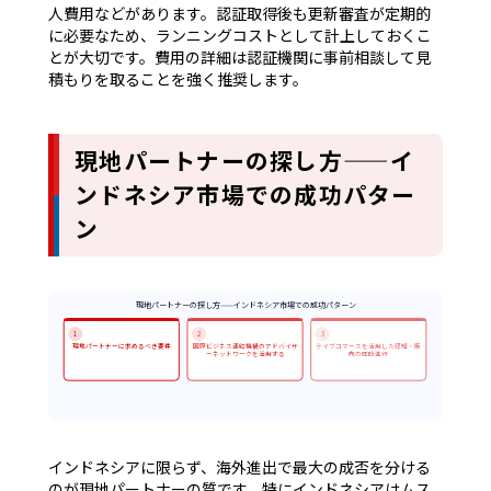
人費用などがあります。認証取得後も更新審査が定期的
に必要なため、ランニングコストとして計上しておくこ
とが大切です。費用の詳細は認証機関に事前相談して見
積もりを取ることを強く推奨します。
現地パートナーの探し方——イ
ンドネシア市場での成功パター
ン
現地パートナーの探し方——インドネシア市場での成功パターン
1
2
3
現地パートナーに求めるべき要件
国際ビジネス連結機構のアドバイザ
ライブコマースを活用した認知・販
ーネットワークを活用する
売の同時進行
インドネシアに限らず、海外進出で最大の成否を分ける
のが現地パートナーの質です。特にインドネシアはムス