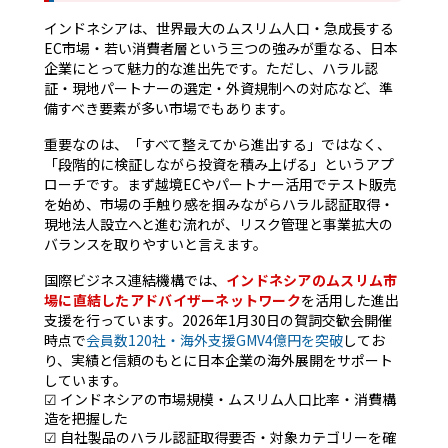
インドネシアは、世界最大のムスリム人口・急成長する
EC市場・若い消費者層という三つの強みが重なる、日本
企業にとって魅力的な進出先です。ただし、ハラル認
証・現地パートナーの選定・外資規制への対応など、準
備すべき要素が多い市場でもあります。
重要なのは、「すべて整えてから進出する」ではなく、
「段階的に検証しながら投資を積み上げる」というアプ
ローチです。まず越境ECやパートナー活用でテスト販売
を始め、市場の手触り感を掴みながらハラル認証取得・
現地法人設立へと進む流れが、リスク管理と事業拡大の
バランスを取りやすいと言えます。
国際ビジネス連結機構では、
インドネシアのムスリム市
場に直結したアドバイザーネットワーク
を活用した進出
支援を行っています。2026年1月30日の賀詞交歓会開催
時点で
会員数120社・海外支援GMV4億円を突破
してお
り、実績と信頼のもとに日本企業の海外展開をサポート
しています。
☑ インドネシアの市場規模・ムスリム人口比率・消費構
造を把握した
☑ 自社製品のハラル認証取得要否・対象カテゴリーを確