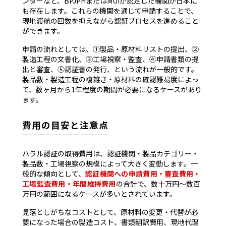
ンターなど、BPJPHまたはMUIが認定した機関が日本に
も存在します。これらの機関を通じて申請することで、
現地渡航の回数を抑えながら認証プロセスを進めること
ができます。
申請の流れとしては、①製品・原材料リストの提出、②
製造工程の文書化、③工場視察・監査、④申請書類の提
出と審査、⑤認証書の発行、という流れが一般的です。
製品数・製造工程の複雑さ・原材料の確認難易度によっ
て、数ヶ月から1年程度の期間が必要になるケースがあり
ます。
費用の目安と注意点
ハラル認証の取得費用は、認証機関・製品カテゴリー・
製品数・工場視察の規模によって大きく変動します。一
般的な傾向として、
認証機関への申請費用・審査費用・
工場監査費用・年間維持費用
の合計で、数十万円〜数百
万円の範囲になるケースが多いとされています。
見落としがちなコストとして、原材料の変更・代替が必
要になった場合の製造コスト、書類翻訳費用、現地代理