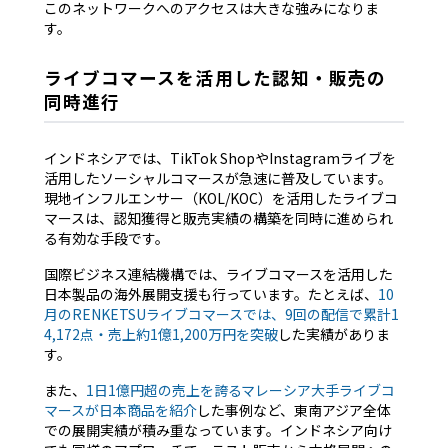
このネットワークへのアクセスは大きな強みになりま
す。
ライブコマースを活用した認知・販売の
同時進行
インドネシアでは、TikTok ShopやInstagramライブを
活用したソーシャルコマースが急速に普及しています。
現地インフルエンサー（KOL/KOC）を活用したライブコ
マースは、認知獲得と販売実績の構築を同時に進められ
る有効な手段です。
国際ビジネス連結機構では、ライブコマースを活用した
日本製品の海外展開支援も行っています。たとえば、
10
月のRENKETSUライブコマースでは、9回の配信で累計1
4,172点・売上約1億1,200万円を突破
した実績がありま
す。
また、
1日1億円超の売上を誇るマレーシア大手ライブコ
マースが日本商品を紹介
した事例など、東南アジア全体
での展開実績が積み重なっています。インドネシア向け