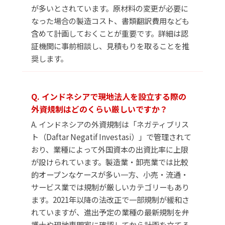
が多いとされています。原材料の変更が必要に
なった場合の製造コスト、書類翻訳費用なども
含めて計画しておくことが重要です。詳細は認
証機関に事前相談し、見積もりを取ることを推
奨します。
Q. インドネシアで現地法人を設立する際の
外資規制はどのくらい厳しいですか？
A. インドネシアの外資規制は「ネガティブリス
ト（Daftar Negatif Investasi）」で管理されて
おり、業種によって外国資本の出資比率に上限
が設けられています。製造業・卸売業では比較
的オープンなケースが多い一方、小売・流通・
サービス業では規制が厳しいカテゴリーもあり
ます。2021年以降の法改正で一部規制が緩和さ
れていますが、進出予定の業種の最新規制を弁
護士や現地専門家に確認してから計画を立てる