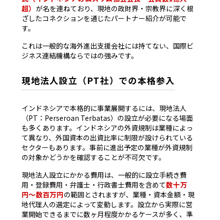
超）
が名を連ねており、現地の政財界・宗教界に深く根
ざしたコネクションを通じたパートナー紹介が可能で
す。
これは一般的な海外進出支援会社には持てない、国際ビ
ジネス連結機構ならではの強みです。
現地法人設立（PT社）での本格参入
インドネシアで本格的に事業展開するには、現地法人
（PT：Perseroan Terbatas）の設立が必要になる場面
も多くあります。インドネシアの外資規制は業種によっ
て異なり、外国資本の出資比率に制限が設けられている
セクターもあります。事前に進出予定の業種が外資規制
の対象かどうかを確認することが不可欠です。
現地法人設立にかかる費用は、一般的に設立手続き費
用・登録費用・弁護士・行政書士費用を含めて
数十万
円〜数百万円
の範囲とされますが、業種・資本金額・現
地代理人の選定によって変動します。設立から実際に営
業開始できるまでに数ヶ月程度かかるケースが多く、準