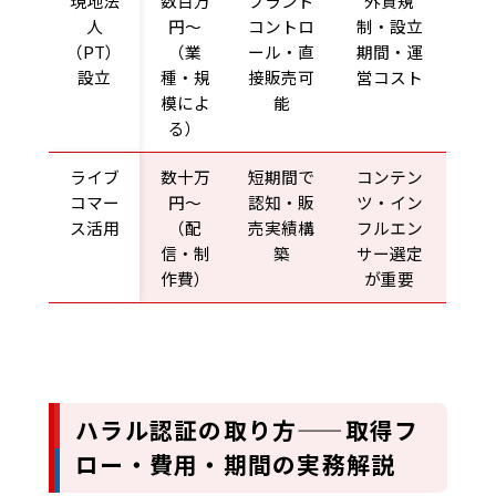
現地法
数百万
ブランド
外資規
人
円〜
コントロ
制・設立
（PT）
（業
ール・直
期間・運
設立
種・規
接販売可
営コスト
模によ
能
る）
ライブ
数十万
短期間で
コンテン
コマー
円〜
認知・販
ツ・イン
ス活用
（配
売実績構
フルエン
信・制
築
サー選定
作費）
が重要
ハラル認証の取り方——取得フ
ロー・費用・期間の実務解説