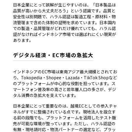
日本企業にとって誤解が生じやすいのは、「日本製品は
品質が高いから大丈夫だろう」という認識です。品質と
安全性は別問題で、ハラル認証は製造工程・原材料・物
流管理まで含めた体制の証明を求めています。日本国内
での製造・品質管理がどれだけ優れていても、ハラル認
証がなければインドネシア市場では選ばれにくい現実が
あります。
デジタル経済・EC市場の急拡大
インドネシアのEC市場は東南アジア最大規模とされてお
り、Tokopedia・Shopee・Lazada・TikTok Shopなど
のプラットフォームが中心的な役割を担っています。ス
マートフォン普及率の高さと若年層人口の多さが、デジ
タル消費の急拡大を支えています。
日本企業にとって重要なのは、越境ECとしての参入チャ
ネルがすでに整備されている点です。現地法人を設立す
る前の段階でも、プラットフォームを活用したテスト販
売が可能な環境が整っています。ただし、ハラル認証の
有無・現地語対応・物流パートナーの選定など、プラッ