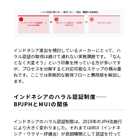
ハラル認証の取り方——取得フロー・費用・期間の実務解説
1
2
3
インドネシアのハラル認証制度——B
日本でのハラル認証取得——対象機関
費用の目安と注意点
PJPHとMUIの関係
と申請の流れ
インドネシア進出を検討しているメーカーにとって、ハ
ラル認証の取得は避けて通れない実務課題です。「なん
となく大変そう」という印象を持っている方が多いです
が、プロセスを分解すると対応可能なステップの積み重
ねです。ここでは実務的な取得フローと費用感を解説し
ます。
インドネシアのハラル認証制度——
BPJPHとMUIの関係
インドネシアのハラル認証制度は、2019年のJPH法施行
により大きく変わりました。それまではMUI（インドネ
シア・ウラマー評議会）が民間機関として認証を行って