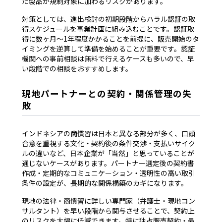
た製品が規制対象に加わるリスクがあります。
対策としては、進出検討の初期段階からハラル認証の取
得スケジュールを事業計画に組み込むことです。認証取
得に数ヶ月〜1年程度かかることを前提に、販売開始のタ
イミングを逆算して準備を始めることが重要です。認証
機関への事前相談は無料で行えるケースも多いので、早
い段階での相談をおすすめします。
現地パートナーとの契約・関係管理の失
敗
インドネシアの商慣習は日本と異なる部分が多く、口頭
合意を重視する文化・契約後の条件交渉・支払いサイク
ルの違いなど、日本企業が「当然」と思っていることが
通じないケースがあります。パートナー選定後の契約書
作成・定期的なコミュニケーション・透明性の高い取引
条件の設定が、長期的な関係構築のカギになります。
現地の法律・商慣習に詳しい専門家（弁護士・現地コン
サルタント）を早い段階から関与させることで、契約上
のリスクを大幅に低減できます。特に独占販売契約・最