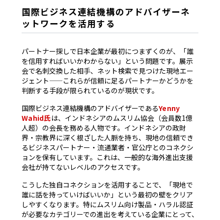
国際ビジネス連結機構のアドバイザーネ
ットワークを活用する
パートナー探しで日本企業が最初につまずくのが、「誰
を信用すればいいかわからない」という問題です。展示
会で名刺交換した相手、ネット検索で見つけた現地エー
ジェント——これらが信頼に足るパートナーかどうかを
判断する手段が限られているのが現状です。
国際ビジネス連結機構のアドバイザーである
Yenny
Wahid氏
は、インドネシアのムスリム協会（会員数1億
人超）の会長を務める人物です。インドネシアの政財
界・宗教界に深く根ざした人脈を持ち、現地の信頼でき
るビジネスパートナー・流通業者・官公庁とのコネクシ
ョンを保有しています。これは、一般的な海外進出支援
会社が持てないレベルのアクセスです。
こうした独自コネクションを活用することで、「現地で
誰に話を持っていけばいいか」という最初の壁をクリア
しやすくなります。特にムスリム向け製品・ハラル認証
が必要なカテゴリーでの進出を考えている企業にとって、