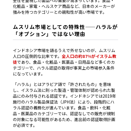
全性を重視した製品への需要が高まっています。食品・
化粧品・家電・ヘルスケア商品など、日本のメーカーが
強みを持つカテゴリーとの親和性が高い市場です。
ムスリム市場としての特殊性——ハラルが
「オプション」ではない理由
インドネシア市場を語るうえで外せないのが、ムスリム
人口の圧倒的な比率です。
全人口の約87%がイスラム教
徒
であり、食品・化粧品・医薬品・日用品など多くのカ
テゴリーで、ハラル認証の取得が事実上の市場参入条件
になっています。
「ハラル」とはアラビア語で「許されたもの」を意味
し、イスラム法に則った製造・管理体制が認められた製
品にのみ付与される認証です。インドネシアでは2019年
施行のハラル製品保証法（JPH法）により、段階的にハ
ラル認証の義務化が進んでいます。食品・飲料・化粧
品・医薬品のカテゴリーでは、認証なしでの販売が規制
の対象になる可能性があるため、進出前の認証取得計画
が必須です。