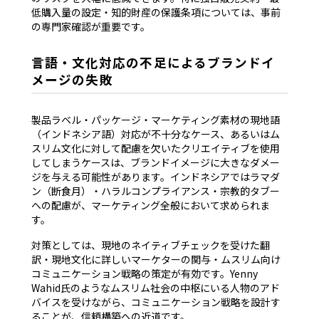
低購入量の設定・知的財産の保護条項については、事前
の専門家確認が重要です。
言語・文化対応の不足によるブランドイ
メージの失敗
製品ラベル・パッケージ・マーケティング素材の現地語
（インドネシア語）対応が不十分なケース、あるいはム
スリム文化に対して配慮を欠いたクリエイティブを使用
してしまうケースは、ブランドイメージに大きなダメー
ジを与える可能性があります。インドネシアではラマダ
ン（断食月）・ハラルコンプライアンス・宗教的タブー
への配慮が、マーケティング全般において求められま
す。
対策としては、現地のネイティブチェックを受けた翻
訳・現地文化に詳しいマーケターの関与・ムスリム向け
コミュニケーション戦略の策定が有効です。Yenny
Wahid氏のようなムスリム社会の中枢にいる人物のアド
バイスを受けながら、コミュニケーション戦略を設計す
ることが、信頼構築への近道です。