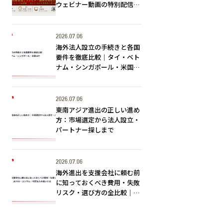
ウェビナー動画の特別配信が
スタート！日本No.1ライブコ
マーサー・燕 咏靖氏が語る
「ライブコマースの最前線」
2026.07.06
海外法人設立の手続きと各国
要件を徹底比較｜タイ・ベト
ナム・シンガポール・米国ほ
か
2026.07.06
東南アジア進出の正しい進め
方：市場選定から法人設立・
パートナー探しまで
2026.07.06
海外進出を支援会社に頼む前
に知っておくべき費用・失敗
リスク・選び方の全比較｜
JETRO・コンサル・社団法人
の違いとは